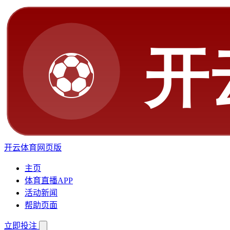
开云体育网页版
主页
体育直播APP
活动新闻
帮助页面
立即投注