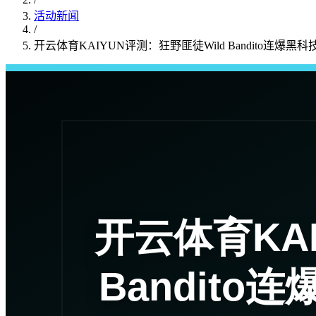
活动新闻
/
开云体育KAIYUN评测：狂野匪徒Wild Bandito连爆