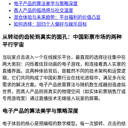
电子产品的算法美学与策略深度
真人产品的临场感与社交温度
混合体验与未来趋势：平台福利的价值凸显
如何选择：回归个人偏好与娱乐目标
从转动的齿轮到真实的面孔：中国彩票市场的两种
平行宇宙
当玩家点击进入一个在线娱乐平台，最直观的选择往往集中在
两大类别：闪烁着炫目动画的电子游戏，和连接着真人实景的
直播界面。这两种体验背后，是截然不同的技术架构和运营逻
辑，它们共同构成了中国彩票行业在线化进程中，满足多元化
需求的解决方案。电子产品依靠算法与随机数生成器创造虚拟
世界，而真人产品则将真实的物理空间（如实体彩票销售厅或
专用游戏室）通过直播技术无缝接入玩家的屏幕。
电子产品的算法美学与策略深度
电子体验的核心是预编程的数学模型。每一次旋转、点击的结