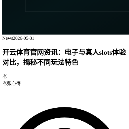
News
2026-05-31
开云体育官网资讯：电子与真人slots体验
对比，揭秘不同玩法特色
老
老张心得