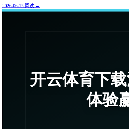
2026-06-15
阅读
→