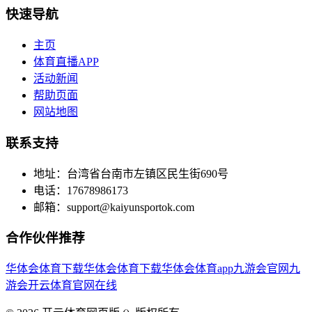
快速导航
主页
体育直播APP
活动新闻
帮助页面
网站地图
联系支持
地址：台湾省台南市左镇区民生街690号
电话：17678986173
邮箱：
support@kaiyunsportok.com
合作伙伴推荐
华体会体育下载
华体会体育下载
华体会体育app
九游会官网
九
游会
开云体育官网在线