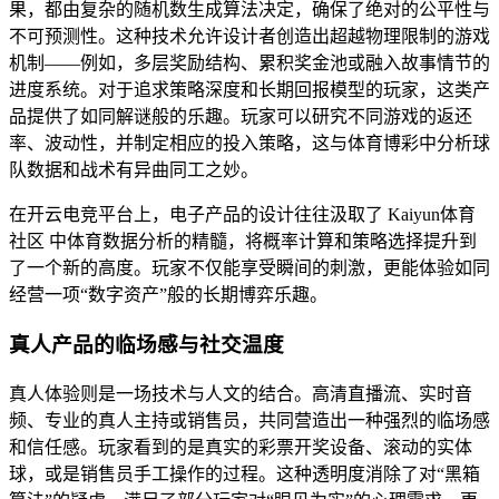
果，都由复杂的随机数生成算法决定，确保了绝对的公平性与
不可预测性。这种技术允许设计者创造出超越物理限制的游戏
机制——例如，多层奖励结构、累积奖金池或融入故事情节的
进度系统。对于追求策略深度和长期回报模型的玩家，这类产
品提供了如同解谜般的乐趣。玩家可以研究不同游戏的返还
率、波动性，并制定相应的投入策略，这与体育博彩中分析球
队数据和战术有异曲同工之妙。
在开云电竞平台上，电子产品的设计往往汲取了 Kaiyun体育
社区 中体育数据分析的精髓，将概率计算和策略选择提升到
了一个新的高度。玩家不仅能享受瞬间的刺激，更能体验如同
经营一项“数字资产”般的长期博弈乐趣。
真人产品的临场感与社交温度
真人体验则是一场技术与人文的结合。高清直播流、实时音
频、专业的真人主持或销售员，共同营造出一种强烈的临场感
和信任感。玩家看到的是真实的彩票开奖设备、滚动的实体
球，或是销售员手工操作的过程。这种透明度消除了对“黑箱