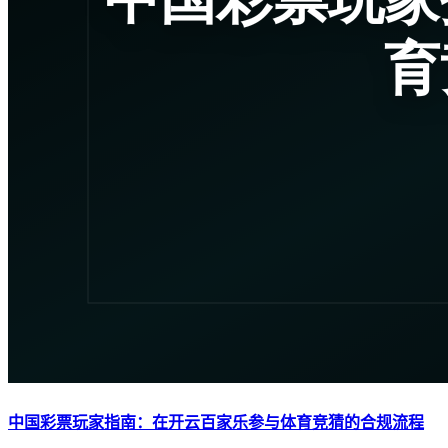
中国彩票玩家指南：在开云百家乐参与体育竞猜的合规流程