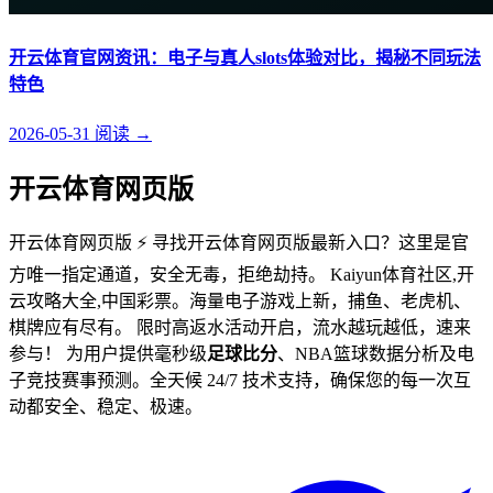
开云体育官网资讯：电子与真人slots体验对比，揭秘不同玩法
特色
2026-05-31
阅读
→
开云体育网页版
开云体育网页版 ⚡ 寻找开云体育网页版最新入口？这里是官
方唯一指定通道，安全无毒，拒绝劫持。 Kaiyun体育社区,开
云攻略大全,中国彩票。海量电子游戏上新，捕鱼、老虎机、
棋牌应有尽有。 限时高返水活动开启，流水越玩越低，速来
参与！ 为用户提供毫秒级
足球比分
、NBA篮球数据分析及电
子竞技赛事预测。全天候 24/7 技术支持，确保您的每一次互
动都安全、稳定、极速。