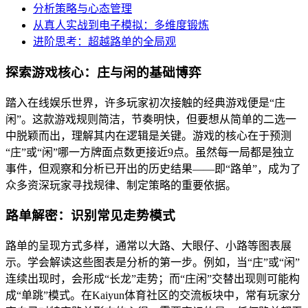
分析策略与心态管理
从真人实战到电子模拟：多维度锻炼
进阶思考：超越路单的全局观
探索游戏核心：庄与闲的基础博弈
踏入在线娱乐世界，许多玩家初次接触的经典游戏便是“庄
闲”。这款游戏规则简洁，节奏明快，但要想从简单的二选一
中脱颖而出，理解其内在逻辑是关键。游戏的核心在于预测
“庄”或“闲”哪一方牌面点数更接近9点。虽然每一局都是独立
事件，但观察和分析已开出的历史结果——即“路单”，成为了
众多资深玩家寻找规律、制定策略的重要依据。
路单解密：识别常见走势模式
路单的呈现方式多样，通常以大路、大眼仔、小路等图表展
示。学会解读这些图表是分析的第一步。例如，当“庄”或“闲”
连续出现时，会形成“长龙”走势；而“庄闲”交替出现则可能构
成“单跳”模式。在Kaiyun体育社区的交流板块中，常有玩家分