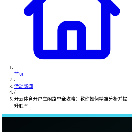
首页
/
活动新闻
/
开云体育开户庄闲路单全攻略：教你如何精准分析并提
升胜率