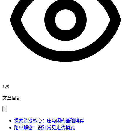
129
文章目录
探索游戏核心：庄与闲的基础博弈
路单解密：识别常见走势模式